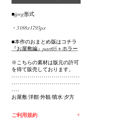
■jpeg形式
・3188x1793px
■本作のおまとめ版はコチラ
『お屋敷編』part0
5＋ホラー
※こちらの素材は版元の許可
を得て販売しております。
----------------------------------
----------------------------------
----
お屋敷/洋館/外観/噴水/夕方
ご利用規約
※必ずお読みください