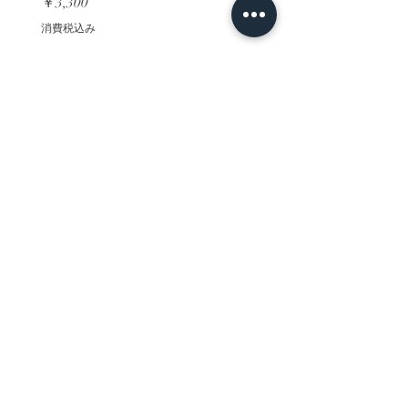
価格
価格
￥3,300
￥3,300
消費税込み
消費税込み
ホーム
背景素材
販売サイト一覧
ご利用規約
お問い合わせ
プライバシーポリシー
特定商取引法に基づく表記
決済方法
-みにくる素材販売店-
DLsite
Booth
FANZA
Clipstudio
cuberush
STEAM