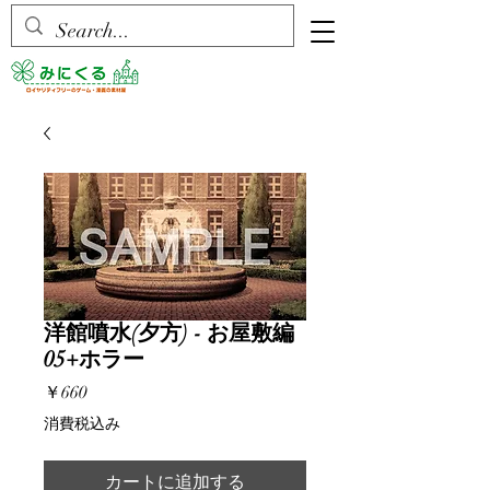
洋館噴水(夕方) - お屋敷編
05+ホラー
価
￥660
格
消費税込み
カートに追加する