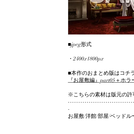
■jpeg形式
・2400x1800px
■本作のおまとめ版はコチ
『お屋敷編』part0
5＋ホラ
※こちらの素材は版元の許
-------------------------------
-
お屋敷/洋館/部屋/ベッドル