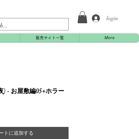
login
約
販売サイト一覧
More
) - お屋敷編05+ホラー
ートに追加する