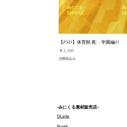
【PSD】体育館(夜) - 学園編05
価格
￥3,300
消費税込み
-みにくる素材販売店-
DLsite
Booth