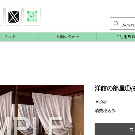
ブログ
お問い合わせ
ご利用規
洋館の部屋①(夜
価
￥660
格
消費税込み
カ