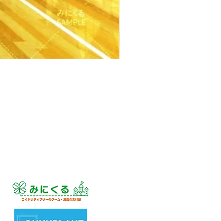
【PSD】体育館(夕方) - 学園編
価格
￥3,300
消費税込み