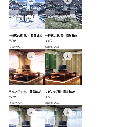
一軒家の庭(雪2) - 日常編19
一軒家の庭(雪) - 日常編19
価格
価格
￥660
￥660
消費税込み
消費税込み
リビング(夕方) - 日常編19
リビング(夜) - 日常編19
価格
価格
￥660
￥660
消費税込み
消費税込み