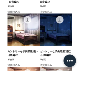
- 日常編19
日常編19
価格
価格
￥660
￥660
消費税込み
消費税込み
カントリーな子供部屋(昼) -
カントリーな子供部屋(消灯)
日常編19
- 日常編19
価格
価格
￥660
￥660
消費税込み
消費税込み
カジュアルな部屋(夕方) - 日
カジュアルな部屋(夜) - 日常
常編19
編19