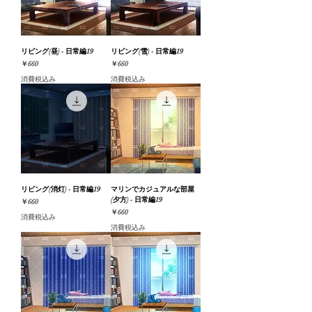
リビング(昼) - 日常編19
リビング(雪) - 日常編19
価格
価格
￥660
￥660
消費税込み
消費税込み
リビング(消灯) - 日常編19
マリンでカジュアルな部屋
(夕方) - 日常編19
価格
￥660
価格
￥660
消費税込み
消費税込み