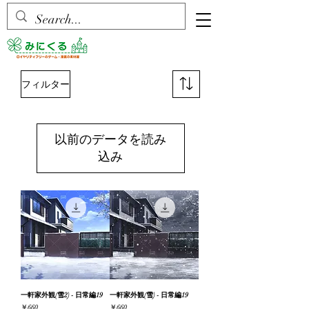
フィルター
以前のデータを読み
込み
一軒家外観(雪2) - 日常編19
一軒家外観(雪) - 日常編19
価格
価格
￥660
￥660