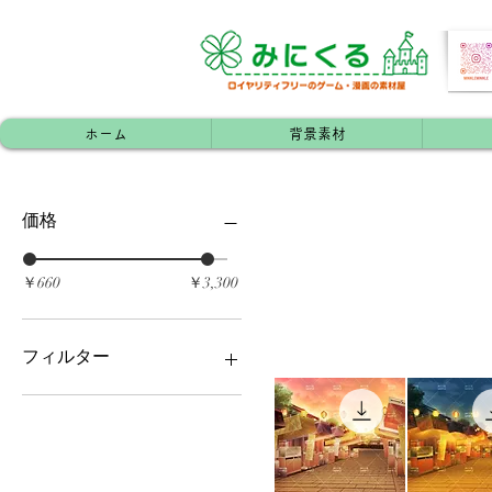
ホーム
背景素材
価格
￥660
￥3,300
フィルター
マンション・アパート（内
装/外装）
家屋（外装）
レジャー施設