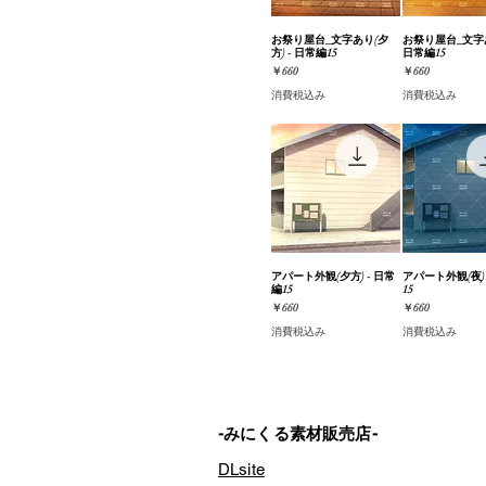
#単品素材
家屋（内装）・部屋
お祭り屋台_文字あり(夕
クイックビュー
お祭り屋台_文字あ
クイック
方) - 日常編15
日常編15
季節のイベント
価格
価格
￥660
￥660
公園
消費税込み
消費税込み
和風
#未統合PSD
#おまとめ版
街並み・道路
店舗（内装/外装）
アパート外観(夕方) - 日常
クイックビュー
アパート外観(夜) 
クイック
編15
15
価格
価格
￥660
￥660
消費税込み
消費税込み
-みにくる素材販売店-
DLsite