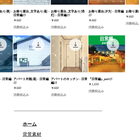
り(夜) -
ビュー
お祭り屋台_文字あり(昼) -
クイックビュー
お祭り屋台_文字あり(消
クイックビュー
お祭り屋台(夕方) - 日常編
クイックビュー
お祭り屋台
クイ
日常編15
灯) - 日常編15
15
価格
￥660
価格
価格
価格
￥660
￥660
￥660
消費税込
消費税込み
消費税込み
消費税込み
- 日常編
ビュー
アパート外観(昼) - 日常編
クイックビュー
アパートのキッチン - 日常
クイックビュー
『日常編』part15
クイックビュー
15
編15
価格
￥1,650
価格
価格
￥660
￥660
消費税込み
消費税込み
消費税込み
ホーム
背景素材