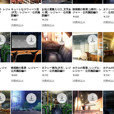
- レジャ
ビュー
キュートなスウィーツ店
クイックビュー
お化け屋敷入り口_文字あ
クイックビュー
映画館の客席(上映中) - レ
クイックビュー
タクシー車
クイ
5
(夕方) - レジャー・公共施
り(夜) - レジャー・公共施
ジャー・公共施設編05
ー・公共
設編05
設編05
価格
価格
￥660
￥550
価格
価格
￥660
￥550
消費税込み
消費税込
消費税込み
消費税込み
 レジャ
ビュー
映画館の客席 - レジャー・
クイックビュー
タクシー車内(夕方) - レジ
クイックビュー
ホテルの客室_シングル -
クイックビュー
ホテルの客
クイ
5
公共施設編05
ャー・公共施設編05
レジャー・公共施設編05
ジャー・
価格
価格
価格
価格
￥660
￥550
￥660
￥550
消費税込み
消費税込み
消費税込み
消費税込