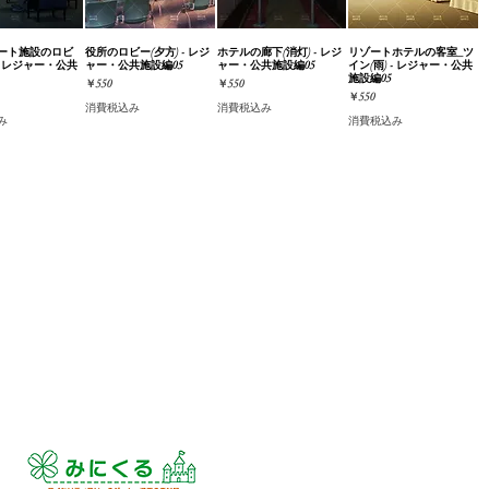
ート施設のロビ
ックビュー
役所のロビー(夕方) - レジ
クイックビュー
ホテルの廊下(消灯) - レジ
クイックビュー
リゾートホテルの客室_ツ
クイックビュー
 - レジャー・公共
ャー・公共施設編05
ャー・公共施設編05
イン(雨) - レジャー・公共
施設編05
価格
価格
￥550
￥550
価格
￥550
消費税込み
消費税込み
み
消費税込み