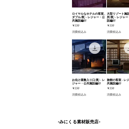
ロイヤルなホテルの客室_
クイックビュー
大型リゾート施
クイック
ダブル(夜) - レジャー・公
所(夜) - レジャ
共施設編05
設編05
価格
価格
￥550
￥550
消費税込み
消費税込み
お化け屋敷入り口(夜) - レ
クイックビュー
旅館の客室 - レ
クイック
ジャー・公共施設編05
共施設編05
価格
価格
￥550
￥550
消費税込み
消費税込み
-みにくる素材販売店-