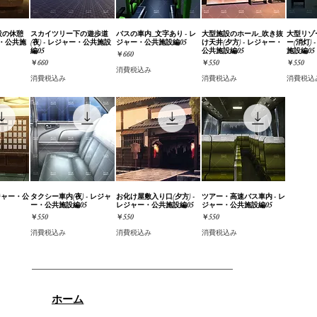
設の休憩
ビュー
スカイツリー下の遊歩道
クイックビュー
バスの車内_文字あり - レ
クイックビュー
大型施設のホール_吹き抜
クイックビュー
大型リゾ
クイ
ー・公共施
(夜) - レジャー・公共施設
ジャー・公共施設編05
け天井(夕方) - レジャー・
ー(消灯)
編05
公共施設編05
施設編05
価格
￥660
価格
価格
価格
￥660
￥550
￥550
消費税込み
消費税込み
消費税込み
消費税込
ジャー・公
ビュー
タクシー車内(夜) - レジャ
クイックビュー
お化け屋敷入り口(夕方) -
クイックビュー
ツアー・高速バス車内 - レ
クイックビュー
ー・公共施設編05
レジャー・公共施設編05
ジャー・公共施設編05
価格
価格
価格
￥550
￥550
￥550
消費税込み
消費税込み
消費税込み
ホーム