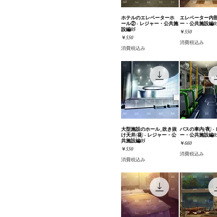
乗り物（一人称視点）
オフィス（内装/外装）
ホテルのエレベーターホ
クイックビュー
エレベーター内部 
クイック
ール② - レジャー・公共施
ー・公共施設編0
#おまとめ版
設編05
価格
￥550
公共施設
価格
￥550
消費税込み
街並み・道路
消費税込み
店舗（内装/外装）
大型施設のホール_吹き抜
クイックビュー
バスの車内(夜) -
クイック
け天井(昼) - レジャー・公
ー・公共施設編0
共施設編05
価格
￥660
価格
￥550
消費税込み
消費税込み