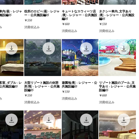
内(昼) - レジャ
ックビュー
役所のロビー(昼) - レジャ
クイックビュー
キュートなスウィーツ店
クイックビュー
タクシー車内_文字あり
クイックビュー
施設編05
ー・公共施設編05
(夜) - レジャー・公共施設
(夜) - レジャー・公共施設
編05
編05
価格
￥550
価格
価格
￥660
￥550
み
消費税込み
消費税込み
消費税込み
室_ダブル - レ
ックビュー
大型リゾート施設の休憩
クイックビュー
遊園地(夜) - レジャー・公
クイックビュー
リゾート施設のプール_文
クイックビュー
公共施設編05
所(雨) - レジャー・公共施
共施設編05
字あり - レジャー・公共施
設編05
設編05
価格
￥550
価格
価格
￥550
￥660
み
消費税込み
消費税込み
消費税込み