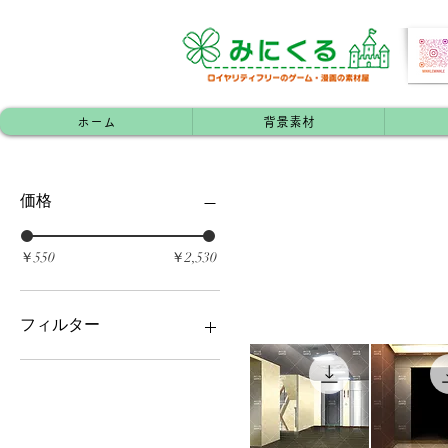
ホーム
背景素材
価格
￥550
￥2,530
フィルター
学校（内装/外装）
レジャー施設
#単品素材
その他