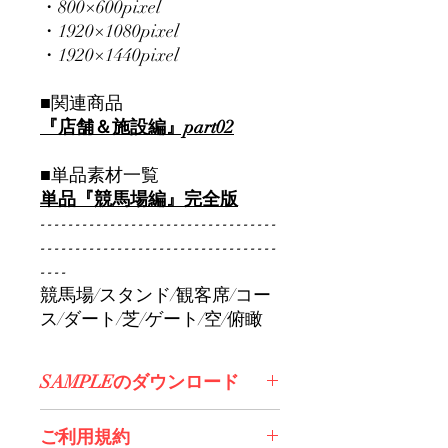
・800×600pixel
・1920×1080pixel
・1920×1440pixel
■関連商品
『店舗＆施設編』part02
■単品素材一覧
単品『競馬場編』完全版
----------------------------------
----------------------------------
----
競馬場/スタンド/観客席/コー
ス/ダート/芝/ゲート/空/俯瞰
SAMPLEのダウンロード
コチラからDL>>
ご利用規約