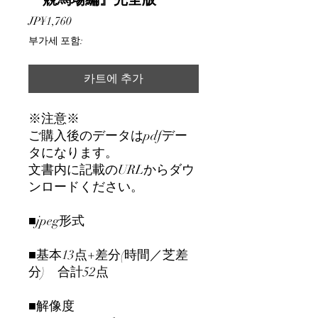
가
JP¥1,760
격
부가세 포함:
카트에 추가
※注意※
ご購入後のデータはpdfデー
タになります。
文書内に記載のURLからダウ
ンロードください。
■jpeg形式
■基本13点+差分(時間／芝差
分) 合計52点
■解像度