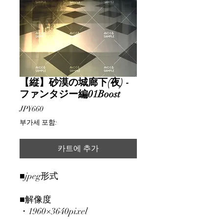
【縦】砂漠の城廊下(夜) -
ファンタジー編01Boost
가
JP¥660
격
부가세 포함:
카트에 추가
■jpeg形式
■解像度
・1960×3640pixel