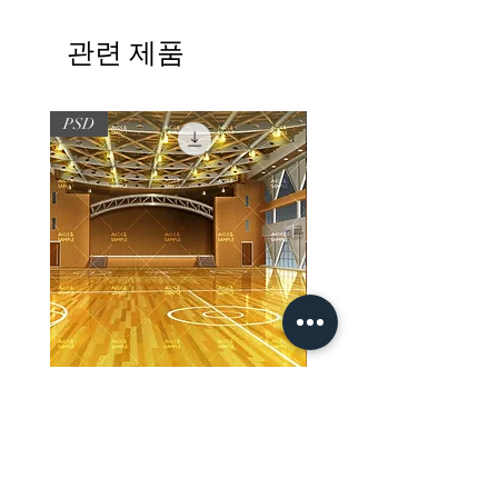
관련 제품
PSD
PSD
【PSD】体育館(夜) - 学園編05
【PSD】体育館(夕方) - 
가격
가격
JP¥3,300
JP¥3,300
부가세 포함:
부가세 포함: