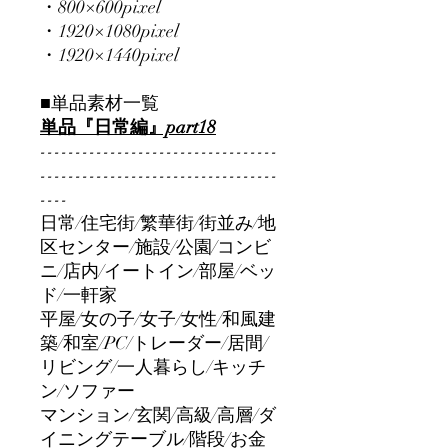
・800×600pixel
・1920×1080pixel
・1920×1440pixel
■単品素材一覧
単品『日常編』part18
----------------------------------
----------------------------------
----
日常/住宅街/繁華街/街並み/地
区センター/施設/公園/コンビ
ニ/店内/イートイン/部屋/ベッ
ド/一軒家
平屋/女の子/女子/女性/和風建
築/和室/PC/トレーダー/居間/
リビング/一人暮らし/キッチ
ン/ソファー
マンション/玄関/高級/高層/ダ
イニングテーブル/階段/お金