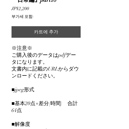
가
JP¥2,200
격
부가세 포함:
카트에 추가
※注意※
ご購入後のデータはpdfデー
タになります。
文書内に記載のURLからダウ
ンロードください。
■jpeg形式
■基本20点+差分(時間) 合計
64点
■解像度