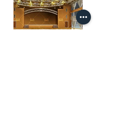
【PSD】体育館(夜) - 学園編05
【PSD】体育館(夕方) - 
가격
가격
JP¥3,300
JP¥3,300
부가세 포함:
부가세 포함:
ホーム
背景素材
販売サイト一覧
ご利用規約
お問い合わせ