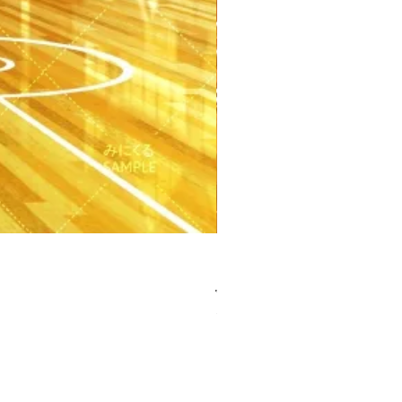
【PSD】体育館(夕方) - 学園編
가격
JP¥3,300
부가세 포함: