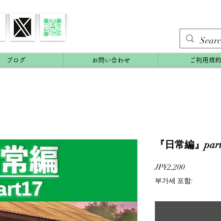
ブログ
お問い合わせ
ご利用規
『日常編』part
가
JP¥2,200
격
부가세 포함: