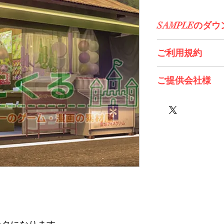
SAMPLEのダ
コチラからDL>>
ご利用規約
※必ずお読みくださ
ご提供会社様
たぬきそふと様