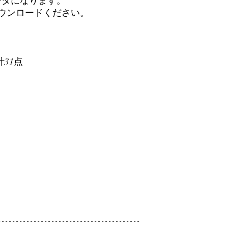
ータになります。
ダウンロードください。
計31点
----------------------------------------