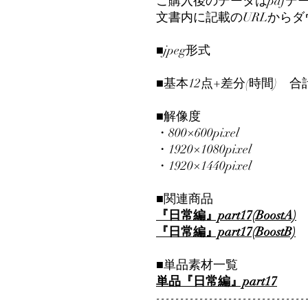
ご購入後のデータはpdfデ
文書内に記載のURLから
■jpeg形式
■基本12点+差分(時間) 合
■解像度
・800×600pixel
・1920×1080pixel
・1920×1440pixel
■関連商品
『日常編』part17(BoostA)
『日常編』part17(BoostB)
■単品素材一覧
単品『日常編』part17
-------------------------------