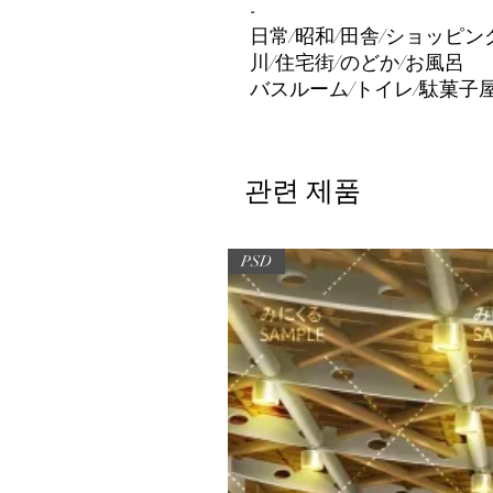
-
日常/昭和/田舎/ショッピン
川/住宅街/のどか/お風呂
バスルーム/トイレ/駄菓子屋
관련 제품
PSD