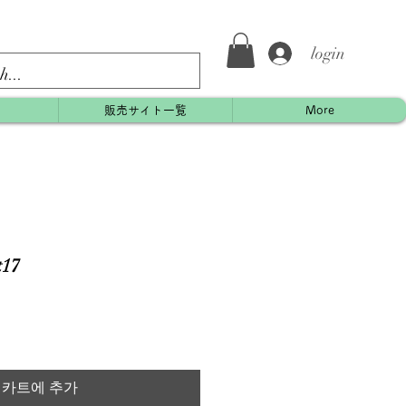
login
約
販売サイト一覧
More
17
카트에 추가