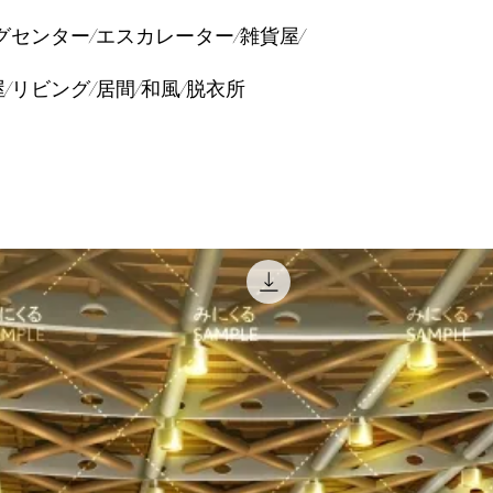
グセンター/エスカレーター/雑貨屋/
/リビング/居間/和風/脱衣所