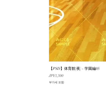
【PSD】体育館(夜) - 学園編05
가격
JP¥3,300
부가세 포함: