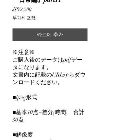
가
JP¥2,200
격
부가세 포함:
카트에 추가
※注意※
ご購入後のデータはpdfデー
タになります。
文書内に記載のURLからダウ
ンロードください。
■jpeg形式
■基本10点+差分(時間) 合計
30点
■解像度