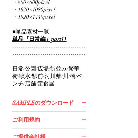
・800×600pixel
・1920×1080pixel
・1920×1440pixel
■単品素材一覧
単品『日常編』part11
----------------------------------
----------------------------------
----
日常/公園/広場/街並み/繁華
街/噴水/駅前/河川敷/川/橋/ベ
ンチ/店舗/定食屋
SAMPLEのダウンロード
コチラからDL>>
ご利用規約
※必ずお読みください
ご提供会社様