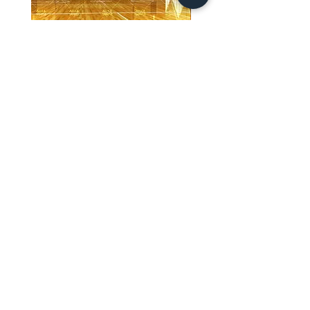
【PSD】体育館(夜) - 学園編05
【PSD】体育館(夕方) - 
가격
가격
JP¥3,300
JP¥3,300
부가세 포함:
부가세 포함:
ホーム
背景素材
販売サイト一覧
ご利用規約
お問い合わせ
プライバシーポリシー
特定商取引法に基づく表記
決済方法
-みにくる素材販売店-