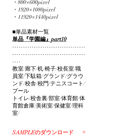
・800×600pixel
・1920×1080pixel
・11920×1440pixel
■単品素材一覧
単品『学園編』part10
----------------------------------
----------------------------------
----
教室/廊下/机/椅子/校長室/職
員室/下駄箱/グランド/グラウ
ンド/校舎/校門/テニスコート/
プール
トイレ/校舎裏/部室/体育館/体
育館倉庫/美術室/保健室/理科
室/
SAMPLEのダウンロード