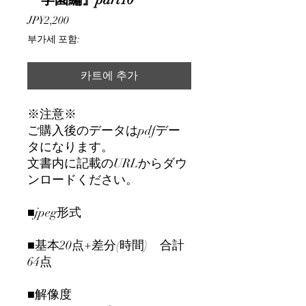
가
JP¥2,200
격
부가세 포함:
카트에 추가
※注意※
ご購入後のデータはpdfデー
タになります。
文書内に記載のURLからダウ
ンロードください。
■jpeg形式
■基本20点+差分(時間) 合計
64点
■解像度