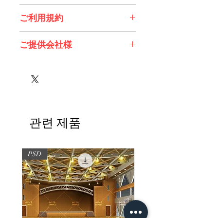
コチラからDL>>
ご利用規約
※必ずお読みください
ご提供会社様
有限会社スノーフレイク様
たぬきそふと様
관련 제품
PSD
PSD