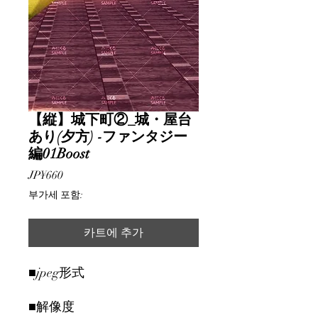
【縦】城下町②_城・屋台
あり(夕方) -ファンタジー
編01Boost
가
JP¥660
격
부가세 포함:
카트에 추가
■jpeg形式
■解像度