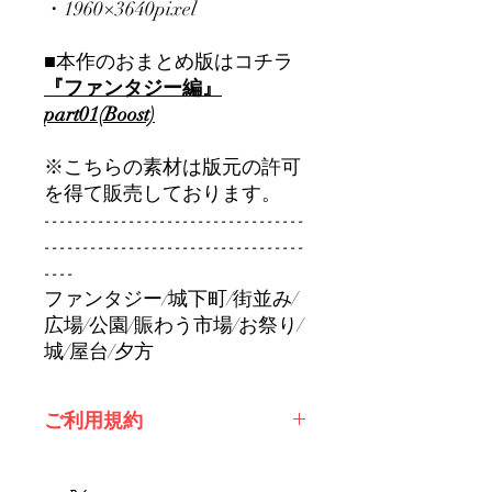
・1960×3640pixel
■本作のおまとめ版はコチラ
『ファンタジー編』
part01(Boost)
※こちらの素材は版元の許可
を得て販売しております。
----------------------------------
----------------------------------
----
ファンタジー/城下町/街並み/
広場/公園/賑わう市場/お祭り/
城/屋台/夕方
ご利用規約
※必ずお読みください