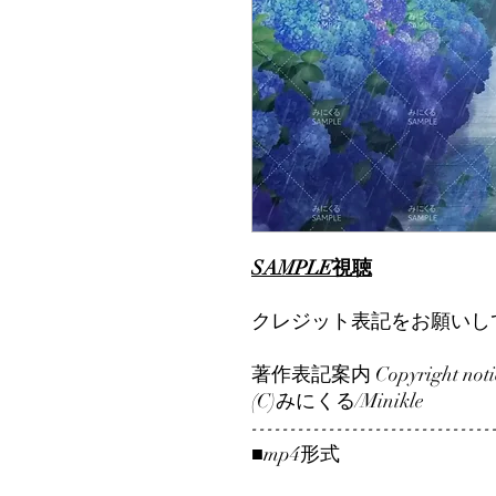
SAMPLE視聴
クレジット表記をお願いし
著作表記案内 Copyright notic
(C)みにくる/Minikle
-------------------------------
■mp4形式