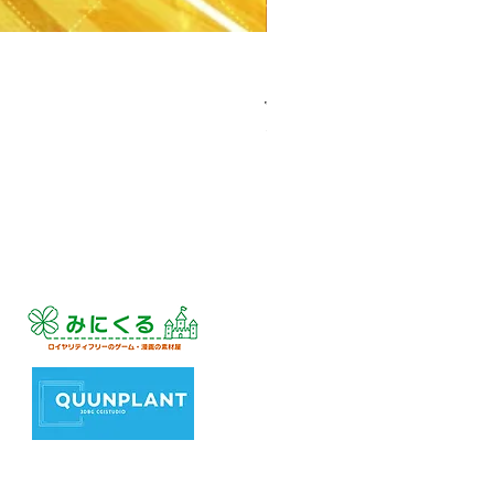
【PSD】体育館(夕方) - 学園編
가격
JP¥3,300
부가세 포함: