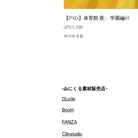
【PSD】体育館(夜) - 学園編05
가격
JP¥3,300
부가세 포함:
-みにくる素材販売店-
DLsite
Booth
FANZA
Clipstudio