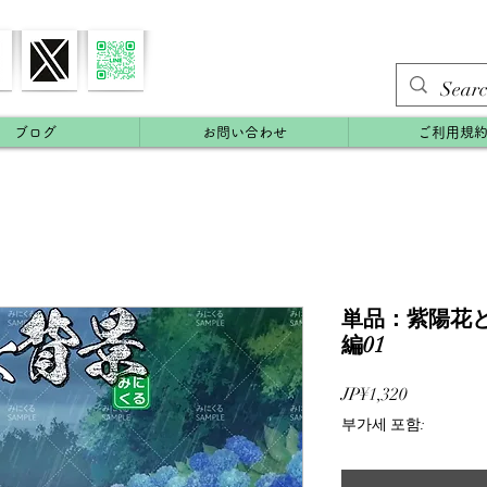
ブログ
お問い合わせ
ご利用規
単品：紫陽花と梅
編01
가
JP¥1,320
격
부가세 포함: