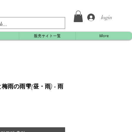
login
約
販売サイト一覧
More
雨の雨雫(昼・雨) - 雨