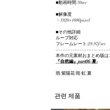
■動画時間:30sec
■解像度
・1920×1080pixel
■その他詳細
ループ対応
フレームレート:29.97f/sec
-------------------------------
本作の元素材おまとめ版は
『自然編』part06-夏-
雨/紫陽花/雨/虹/夏
관련 제품