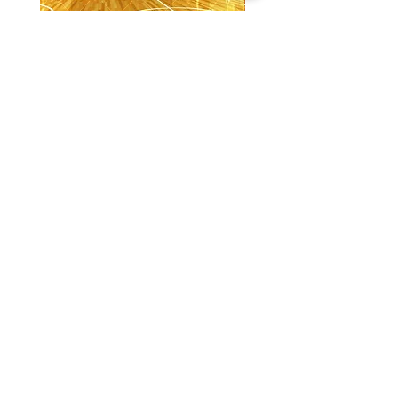
【PSD】体育館(夜) - 学園編05
【PSD】体育館(夕方) - 
가격
가격
JP¥3,300
JP¥3,300
부가세 포함:
부가세 포함:
ホーム
背景素材
販売サイト一覧
ご利用規約
お問い合わせ
プライバシーポリシー
特定商取引法に基づく表記
決済方法
-みにくる素材販売店-
DLsite