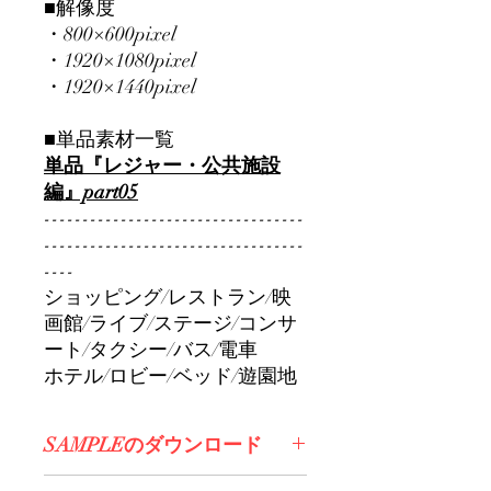
■解像度
・800×600pixel
・1920×1080pixel
・1920×1440pixel
■単品素材一覧
単品『レジャー・公共施設
編』part05
----------------------------------
----------------------------------
----
ショッピング/レストラン/映
画館/ライブ/ステージ/コンサ
ート/タクシー/バス/電車
ホテル/ロビー/ベッド/遊園地
SAMPLEのダウンロード
コチラからDL>>