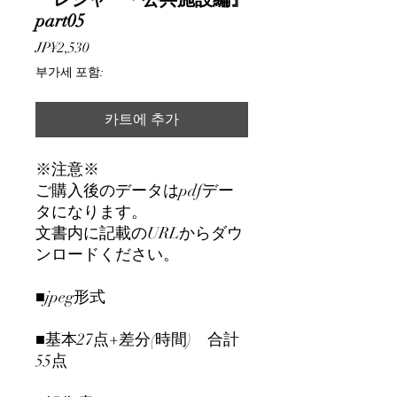
part05
가
JP¥2,530
격
부가세 포함:
카트에 추가
※注意※
ご購入後のデータはpdfデー
タになります。
文書内に記載のURLからダウ
ンロードください。
■jpeg形式
■基本27点+差分(時間) 合計
55点