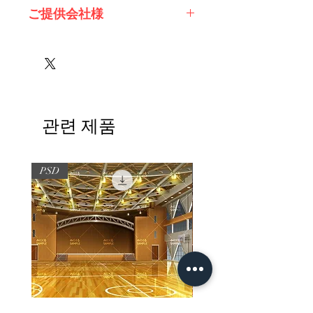
※必ずお読みください
ご提供会社様
Twinkle様
株式会社エスデジタル様
sugar pot様
관련 제품
PSD
PSD