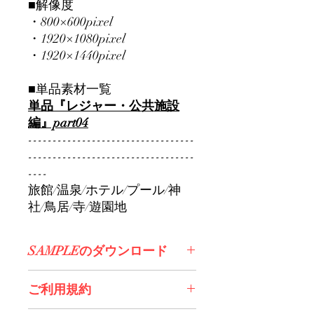
■解像度
・800×600pixel
・1920×1080pixel
・1920×1440pixel
■単品素材一覧
単品『レジャー・公共施設
編』part04
----------------------------------
----------------------------------
----
旅館/温泉/ホテル/プール/神
社/鳥居/寺/遊園地
SAMPLEのダウンロード
コチラからDL>>
ご利用規約