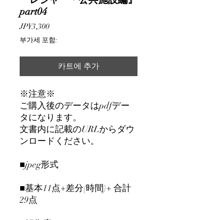
part04
가
JP¥3,300
격
부가세 포함:
카트에 추가
※注意※
ご購入後のデータはpdfデー
タになります。
文書内に記載のURLからダウ
ンロードください。
■jpeg形式
■基本11点+差分(時間)+ 合計
29点