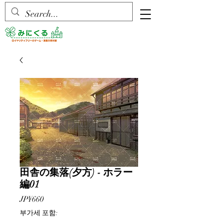
田舎の集落(夕方) - ホラー
編01
가
JP¥660
격
부가세 포함: