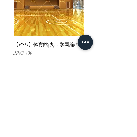
【PSD】体育館(夜) - 学園編05
【PSD】体育館(夕方) - 
가격
가격
JP¥3,300
JP¥3,300
부가세 포함:
부가세 포함:
ホーム
背景素材
販売サイト一覧
ご利用規約
お問い合わせ
プライバシーポリシー
特定商取引法に基づく表記
決済方法