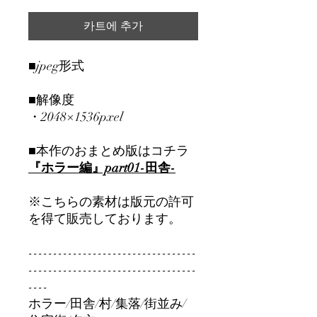
카트에 추가
■jpeg形式
■解像度
・2048×1536pxel
■本作のおまとめ版はコチラ
『ホラー編』part01-田舎-
※こちらの素材は版元の許可
を得て販売しております。
----------------------------------
----------------------------------
----
ホラー/田舎/村/集落/街並み/