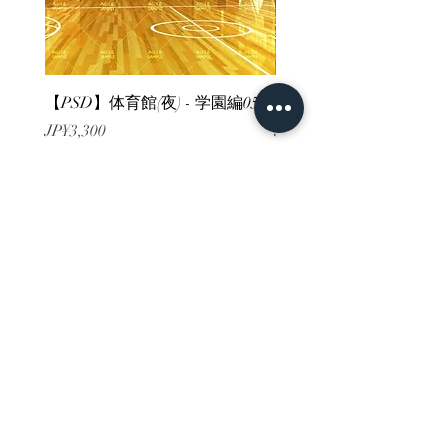
【PSD】体育館(夜) - 学園編05
【PSD】体育館(夕方) - 
가격
가격
JP¥3,300
JP¥3,300
부가세 포함:
부가세 포함:
ホーム
背景素材
販売サイト一覧
ご利用規約
お問い合わせ
プライバシーポリシー
特定商取引法に基づく表記
決済方法
-みにくる素材販売店-