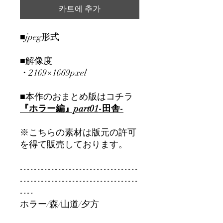
카트에 추가
■jpeg形式
■解像度
・2169×1669pxel
■本作のおまとめ版はコチラ
『ホラー編』part01-田舎-
※こちらの素材は版元の許可
を得て販売しております。
----------------------------------
----------------------------------
----
ホラー/森/山道/夕方