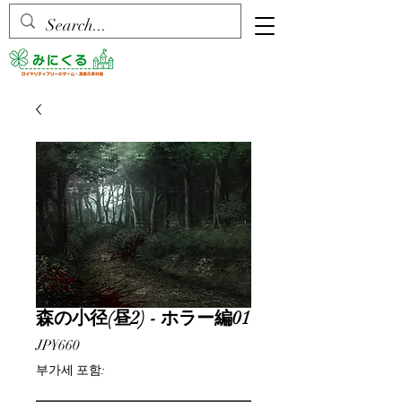
森の小径(昼2) - ホラー編01
가
JP¥660
격
부가세 포함: