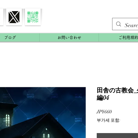
ブログ
お問い合わせ
ご利用規
田舎の古教会_外
編04
가
JP¥660
격
부가세 포함: