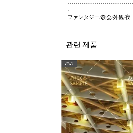
-------------------------------
-
ファンタジー/教会/外観/夜
관련 제품
PSD