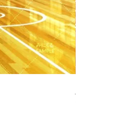
【PSD】体育館(夕方) - 学園編
가격
JP¥3,300
부가세 포함: