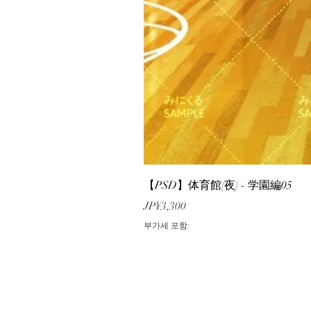
【PSD】体育館(夜) - 学園編05
가격
JP¥3,300
부가세 포함: