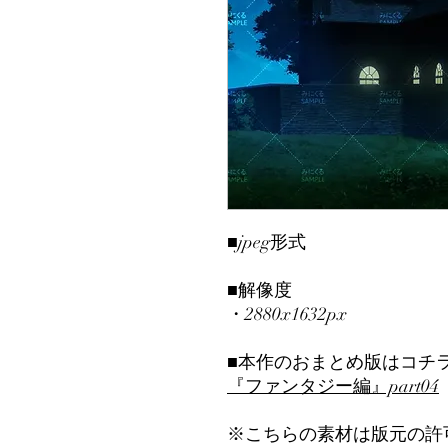
■jpeg形式
■解像度
・2880x1632px
■本作のおまとめ版はコチ
『ファンタジー編』part04
※こちらの素材は版元の許