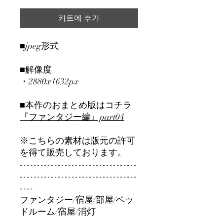
카트에 추가
■jpeg形式
■解像度
・2880x1632px
■本作のおまとめ版はコチラ
『ファンタジー編』part04
※こちらの素材は版元の許可
を得て販売しております。
----------------------------------
----------------------------------
----
ファンタジー/宿屋/部屋/ベッ
ドルーム/宿屋/消灯