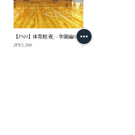
【PSD】体育館(夜) - 学園編05
【PSD】体育館(夕方) - 
가격
가격
JP¥3,300
JP¥3,300
부가세 포함:
부가세 포함:
ホーム
背景素材
販売サイト一覧
ご利用規約
お問い合わせ
プライバシーポリシー
特定商取引法に基づく表記
決済方法
-みにくる素材販売店-