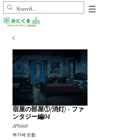
宿屋の部屋①(消灯) - ファ
ンタジー編04
가
JP¥660
격
부가세 포함: