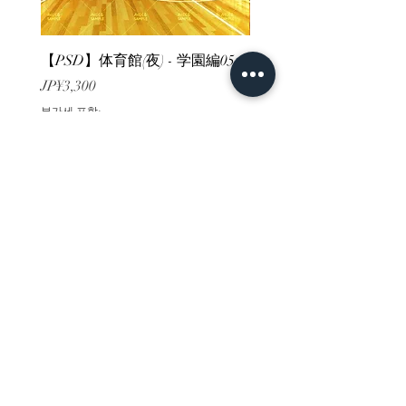
【PSD】体育館(夜) - 学園編05
【PSD】体育館(夕方) - 
가격
가격
JP¥3,300
JP¥3,300
부가세 포함:
부가세 포함:
ホーム
背景素材
販売サイト一覧
ご利用規約
お問い合わせ
プライバシーポリシー
特定商取引法に基づく表記
決済方法
-みにくる素材販売店-
DLsite
Booth
FANZA