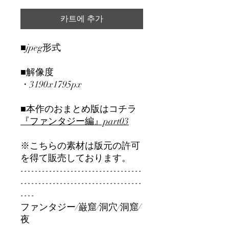
카트에 추가
■jpeg形式
■解像度
・3190x1795px
■本作のおまとめ版はコチラ
『ファンタジー編』part0
3
※こちらの素材は版元の許可
を得て販売しております。
----------------------------------
----------------------------------
----
ファンタジー/巌窟/洞穴/洞窟/
夜