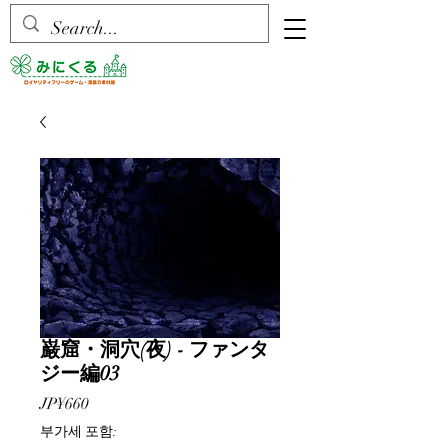
巌窟・洞穴(夜) - ファンタ
ジー編03
가
JP¥660
격
부가세 포함: