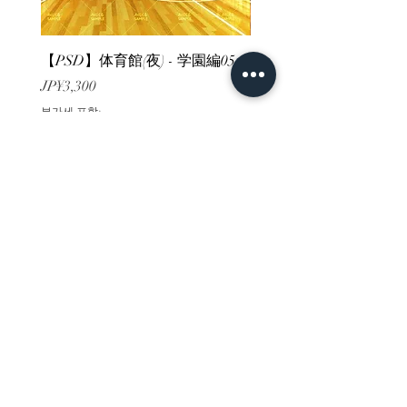
【PSD】体育館(夜) - 学園編05
【PSD】体育館(夕方) - 
가격
가격
JP¥3,300
JP¥3,300
부가세 포함:
부가세 포함:
ホーム
背景素材
販売サイト一覧
ご利用規約
お問い合わせ
プライバシーポリシー
特定商取引法に基づく表記
決済方法
-みにくる素材販売店-
DLsite
Booth
FANZA