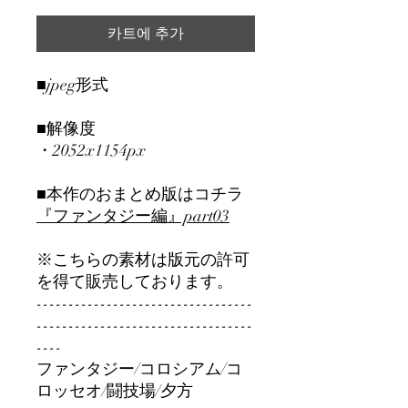
카트에 추가
■jpeg形式
■解像度
・2052x1154px
■本作のおまとめ版はコチラ
『ファンタジー編』part03
※こちらの素材は版元の許可
を得て販売しております。
----------------------------------
----------------------------------
----
ファンタジー/コロシアム/コ
ロッセオ/闘技場/夕方