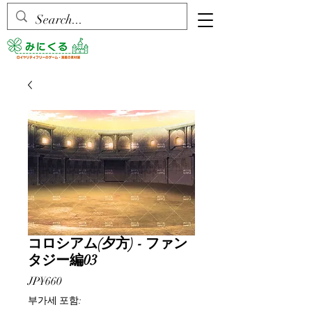
コロシアム(夕方) - ファン
タジー編03
가
JP¥660
격
부가세 포함: