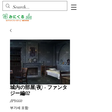
城内の部屋(夜) - ファンタ
ジー編02
가
JP¥660
격
부가세 포함: