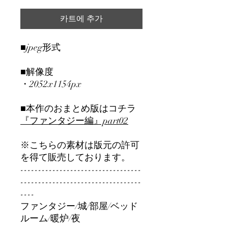
카트에 추가
■jpeg形式
■解像度
・2052x1154px
■本作のおまとめ版はコチラ
『ファンタジー編』part02
※こちらの素材は版元の許可
を得て販売しております。
----------------------------------
----------------------------------
----
ファンタジー/城/部屋/ベッド
ルーム/暖炉/夜