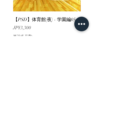
【PSD】体育館(夜) - 学園編05
【PSD】体育館(夕方) - 
가격
가격
JP¥3,300
JP¥3,300
부가세 포함:
부가세 포함:
ホーム
背景素材
販売サイト一覧
ご利用規約
お問い合わせ
プライバシーポリシー
特定商取引法に基づく表記
決済方法
-みにくる素材販売店-
DLsite
Booth
FANZA