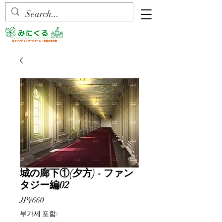
城の廊下①(夕方) - ファン
タジー編02
가
JP¥660
격
부가세 포함: