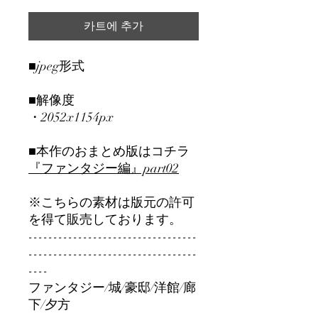
카트에 추가
■jpeg形式
■解像度
・2052x1154px
■本作のおまとめ版はコチラ
『ファンタジー編』part02
※こちらの素材は版元の許可
を得て販売しております。
----------------------------------
----------------------------------
----
ファンタジー/城/豪邸/洋館/廊
下/夕方