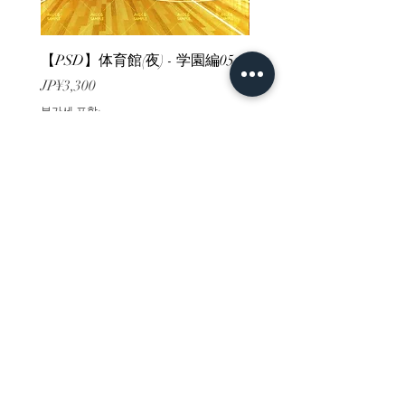
【PSD】体育館(夜) - 学園編05
【PSD】体育館(夕方) - 
가격
가격
JP¥3,300
JP¥3,300
부가세 포함:
부가세 포함:
ホーム
背景素材
販売サイト一覧
ご利用規約
お問い合わせ
プライバシーポリシー
特定商取引法に基づく表記
決済方法
-みにくる素材販売店-
DLsite
Booth
FANZA