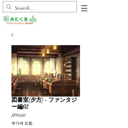
図書室(夕方) - ファンタジ
ー編02
가
JP¥660
격
부가세 포함: