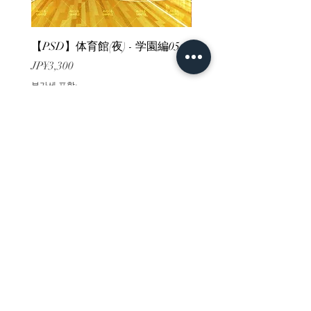
【PSD】体育館(夜) - 学園編05
【PSD】体育館(夕方) - 
가격
가격
JP¥3,300
JP¥3,300
부가세 포함:
부가세 포함:
ホーム
背景素材
販売サイト一覧
ご利用規約
お問い合わせ
プライバシーポリシー
特定商取引法に基づく表記
決済方法
-みにくる素材販売店-
DLsite
Booth
FANZA