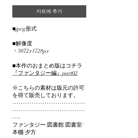
카트에 추가
■jpeg形式
■解像度
・3072x1728px
■本作のおまとめ版はコチラ
『ファンタジー編』part02
※こちらの素材は版元の許可
を得て販売しております。
----------------------------------
----------------------------------
----
ファンタジー/図書館/図書室/
本棚/夕方