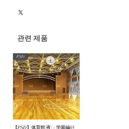
※必ずお読みください
관련 제품
PSD
PSD
【PSD】体育館(夜) - 学園編05
【PSD】体育館(夕方) - 