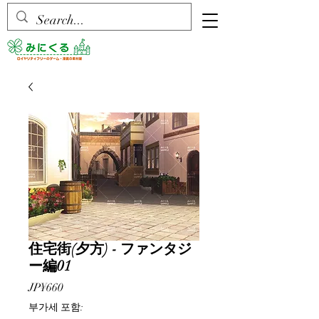
住宅街(夕方) - ファンタジ
ー編01
가
JP¥660
격
부가세 포함: