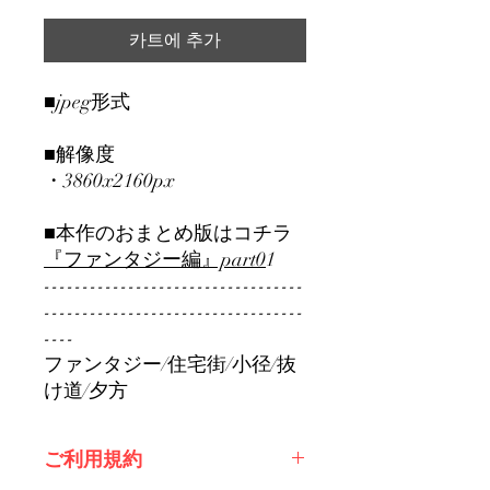
카트에 추가
■jpeg形式
■解像度
・3860x2160px
■本作のおまとめ版はコチラ
『ファンタジー編』part0
1
----------------------------------
----------------------------------
----
ファンタジー/住宅街/小径/抜
け道/夕方
ご利用規約