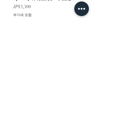
가격
가격
JP¥3,300
JP¥3,300
부가세 포함:
부가세 포함:
ホーム
背景素材
販売サイト一覧
ご利用規約
お問い合わせ
プライバシーポリシー
特定商取引法に基づく表記
決済方法
-みにくる素材販売店-
DLsite
Booth
FANZA
Clipstudio
cuberush
STEAM