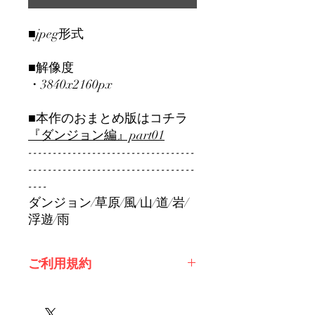
■jpeg形式
■解像度
・3840x2160px
■本作のおまとめ版はコチラ
『ダンジョン編』part01
----------------------------------
----------------------------------
----
ダンジョン/草原/風/山/道/岩/
浮遊/雨
ご利用規約
※必ずお読みください