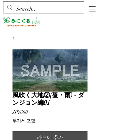
風吹く大地②(昼・雨) - ダ
ンジョン編01
가
JP¥660
격
부가세 포함:
카트에 추가