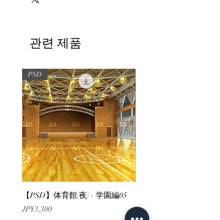
관련 제품
PSD
PSD
【PSD】体育館(夜) - 学園編05
【PSD】体育館(夕方) - 
가격
가격
JP¥3,300
JP¥3,300