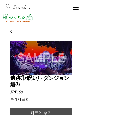
遺跡①(呪い) - ダンジョン
編01
가
JP¥660
격
부가세 포함:
카트에 추가