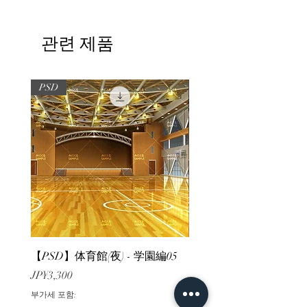
관련 제품
PSD
PSD
【PSD】体育館(夜) - 学園編05
【PSD】体育館(夕方) - 
가격
가격
JP¥3,300
JP¥3,300
부가세 포함:
부가세 포함: