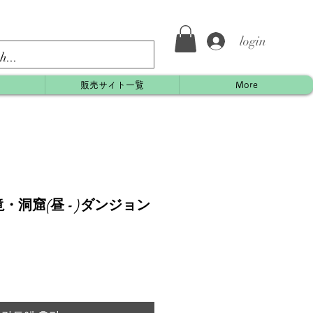
login
約
販売サイト一覧
More
洞窟(昼 - )ダンジョン