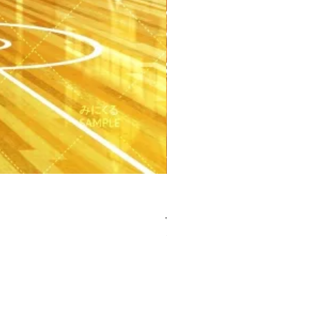
【PSD】体育館(夕方) - 学園編
가격
JP¥3,300
부가세 포함: