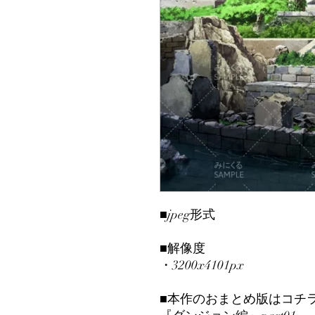
■jpeg形式
■解像度
・3200x4101px
■本作のおまとめ版はコチ