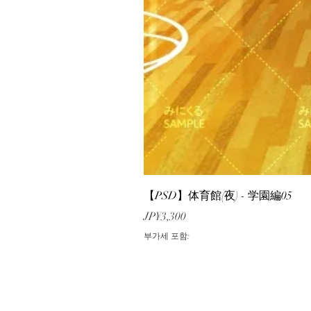
【PSD】体育館(夜) - 学園編05
가격
JP¥3,300
부가세 포함: