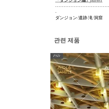
『ダンジョン編』part01
-------------------------------
-
ダンジョン/遺跡/滝/洞窟
관련 제품
PSD