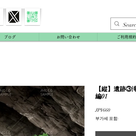
ブログ
お問い合わせ
ご利用規
【縦】遺跡③滝・
編01
가
JP¥660
격
부가세 포함: