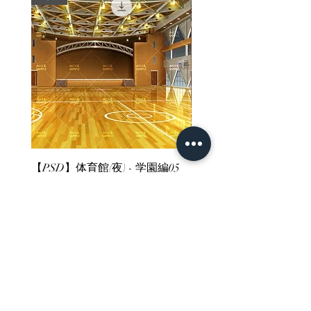
【PSD】体育館(夜) - 学園編05
【PSD】体育館(夕方) - 
가격
가격
JP¥3,300
JP¥3,300
부가세 포함:
부가세 포함:
ホーム
背景素材
販売サイト一覧