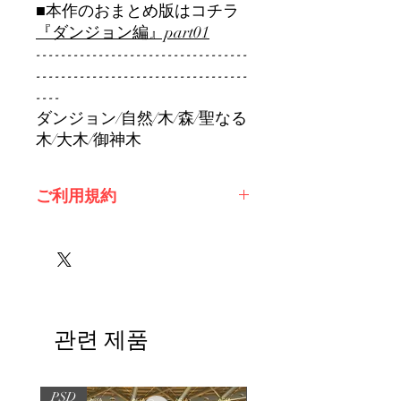
■本作のおまとめ版はコチラ
『ダンジョン編』part01
----------------------------------
----------------------------------
----
ダンジョン/自然/木/森/聖なる
木/大木/御神木
ご利用規約
※必ずお読みください
관련 제품
PSD
PSD