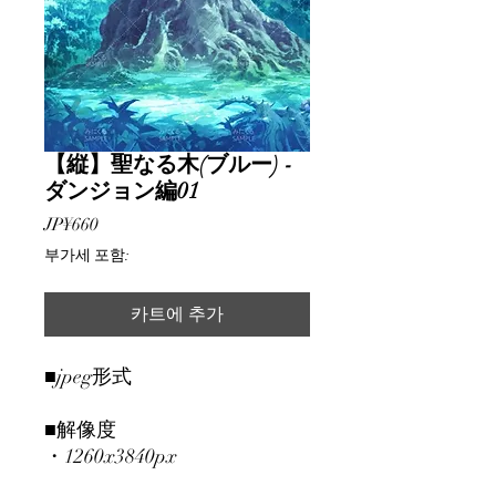
【縦】聖なる木(ブルー) -
ダンジョン編01
가
JP¥660
격
부가세 포함:
카트에 추가
■jpeg形式
■解像度
・1260x3840px