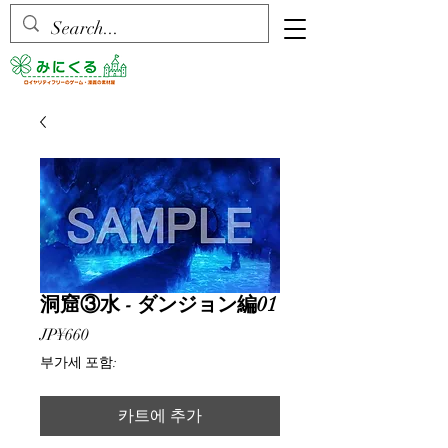
洞窟③水 - ダンジョン編01
가
JP¥660
격
부가세 포함:
카트에 추가