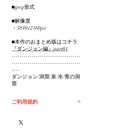
■jpeg形式
■解像度
・3840x2160px
■本作のおまとめ版はコチラ
『ダンジョン編』part01
----------------------------------
----------------------------------
----
ダンジョン/洞窟/泉/水/青の洞
窟
ご利用規約
※必ずお読みください