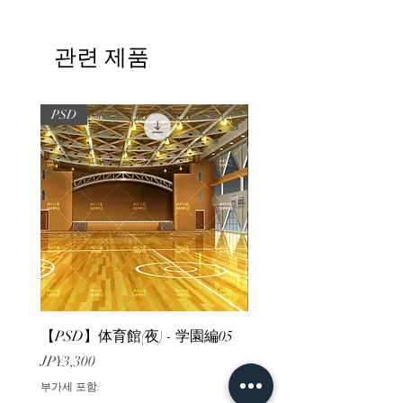
관련 제품
PSD
PSD
【PSD】体育館(夜) - 学園編05
【PSD】体育館(夕方) - 
가격
가격
JP¥3,300
JP¥3,300
부가세 포함:
부가세 포함: