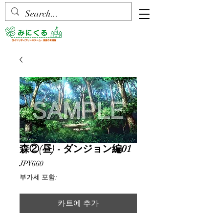
森②(昼) - ダンジョン編01
가
JP¥660
격
부가세 포함:
카트에 추가