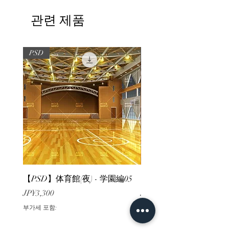
관련 제품
PSD
PSD
【PSD】体育館(夜) - 学園編05
【PSD】体育館(夕方) - 
가격
가격
JP¥3,300
JP¥3,300
부가세 포함:
부가세 포함: