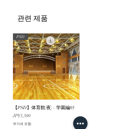
관련 제품
PSD
PSD
【PSD】体育館(夜) - 学園編05
【PSD】体育館(夕方) - 
가격
가격
JP¥3,300
JP¥3,300
부가세 포함:
부가세 포함: