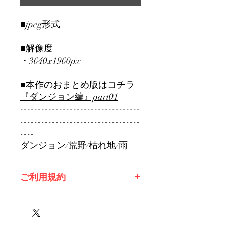
■jpeg形式
■解像度
・3640x1960px
■本作のおまとめ版はコチラ
『ダンジョン編』part01
----------------------------------
----------------------------------
----
ダンジョン/荒野/枯れ地/雨
ご利用規約
※必ずお読みください