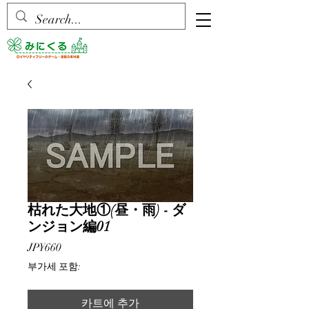
枯れた大地①(昼・雨) - ダ
ンジョン編01
가
JP¥660
격
부가세 포함:
카트에 추가