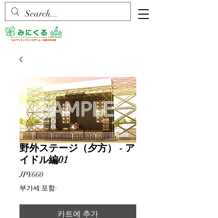
野外ステージ（夕方） - ア
イドル編01
가
JP¥660
격
부가세 포함:
카트에 추가