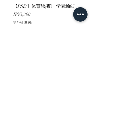
【PSD】体育館(夜) - 学園編05
【PSD】体育館(夕方) - 
가격
가격
JP¥3,300
JP¥3,300
부가세 포함:
부가세 포함:
ホーム
背景素材
販売サイト一覧
ご利用規約
お問い合わせ
プライバシーポリシー
特定商取引法に基づく表記
決済方法
-みにくる素材販売店-
DLsite
Booth
FANZA
Clipstudio
cuberush