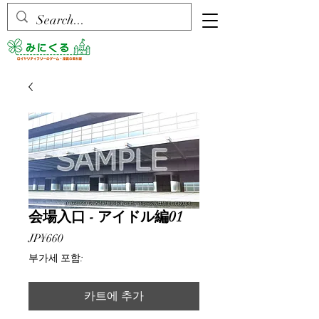
会場入口 - アイドル編01
가
JP¥660
격
부가세 포함:
카트에 추가