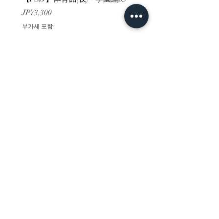
가격
가격
JP¥3,300
JP¥3,300
부가세 포함:
부가세 포함:
ホーム
背景素材
販売サイト一覧
ご利用規約
お問い合わせ
プライバシーポリシー
特定商取引法に基づく表記
決済方法
-みにくる素材販売店-
DLsite
Booth
FANZA
Clipstudio
cuberush
STEAM