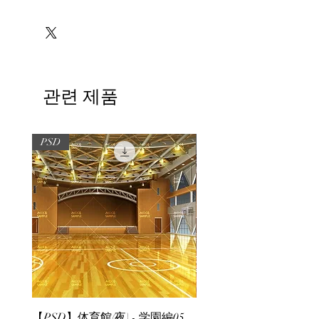
※必ずお読みください
관련 제품
PSD
PSD
【PSD】体育館(夜) - 学園編05
【PSD】体育館(夕方) - 