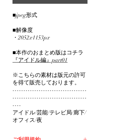
■jpeg形式
■解像度
・2052x1153px
■本作のおまとめ版はコチラ
『アイドル編』part01
※こちらの素材は版元の許可
を得て販売しております。
----------------------------------
----------------------------------
----
アイドル/芸能/テレビ局/廊下/
オフィス/夜
ご利用規約