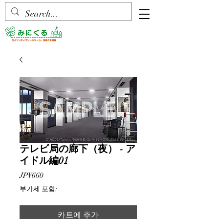
テレビ局の廊下（夜） - ア
イドル編01
가
JP¥660
격
부가세 포함:
카트에 추가