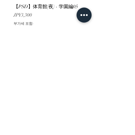
【PSD】体育館(夜) - 学園編05
【PSD】体育館(夕方) - 
가격
가격
JP¥3,300
JP¥3,300
부가세 포함:
부가세 포함:
ホーム
背景素材
販売サイト一覧
ご利用規約
お問い合わせ
プライバシーポリシー
特定商取引法に基づく表記
決済方法
-みにくる素材販売店-
DLsite
Booth
FANZA
Clipstudio
cuberush