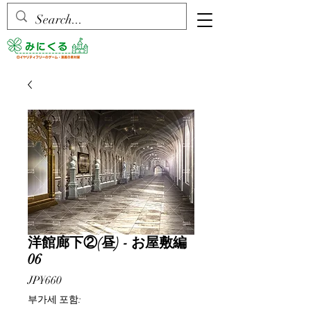
洋館廊下②(昼) - お屋敷編
06
가
JP¥660
격
부가세 포함: