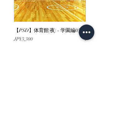
【PSD】体育館(夜) - 学園編05
【PSD】体育館(夕方) - 
가격
가격
JP¥3,300
JP¥3,300
부가세 포함:
부가세 포함:
ホーム
背景素材
販売サイト一覧
ご利用規約
お問い合わせ
プライバシーポリシー
特定商取引法に基づく表記
決済方法
-みにくる素材販売店-
DLsite