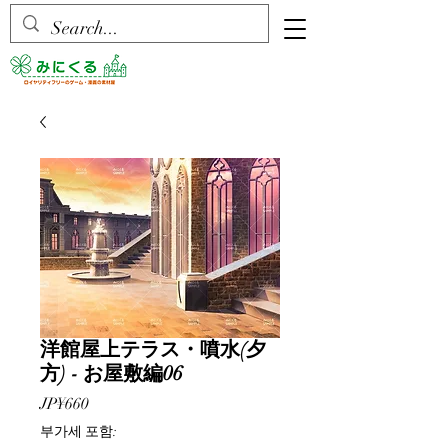
洋館屋上テラス・噴水(夕
方) - お屋敷編06
가
JP¥660
격
부가세 포함: