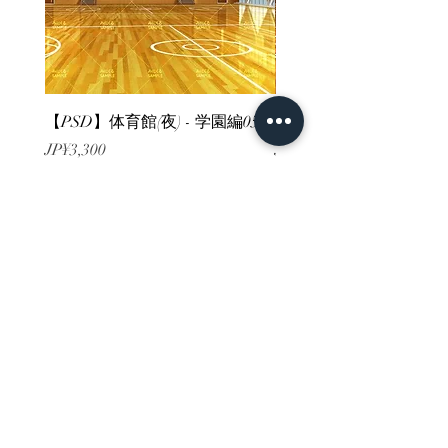
【PSD】体育館(夜) - 学園編05
【PSD】体育館(夕方) - 
가격
가격
JP¥3,300
JP¥3,300
부가세 포함:
부가세 포함:
ホーム
背景素材
販売サイト一覧
ご利用規約
お問い合わせ
プライバシーポリシー
特定商取引法に基づく表記
決済方法
-みにくる素材販売店-