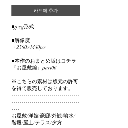
카트에 추가
■jpeg形式
■解像度
・2560x1440px
■本作のおまとめ版はコチラ
『お屋敷編』part06
※こちらの素材は版元の許可
を得て販売しております。
----------------------------------
----------------------------------
----
お屋敷/洋館/豪邸/外観/噴水/
階段/屋上/テラス/夕方