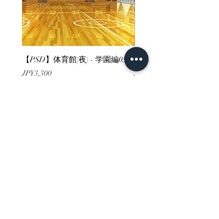
【PSD】体育館(夜) - 学園編05
【PSD】体育館(夕方) - 
가격
가격
JP¥3,300
JP¥3,300
부가세 포함:
부가세 포함:
ホーム
背景素材
販売サイト一覧
ご利用規約
お問い合わせ
プライバシーポリシー
特定商取引法に基づく表記
決済方法
-みにくる素材販売店-