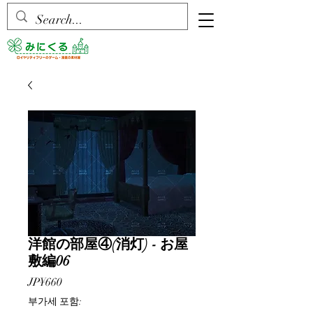
洋館の部屋④(消灯) - お屋
敷編06
가
JP¥660
격
부가세 포함: