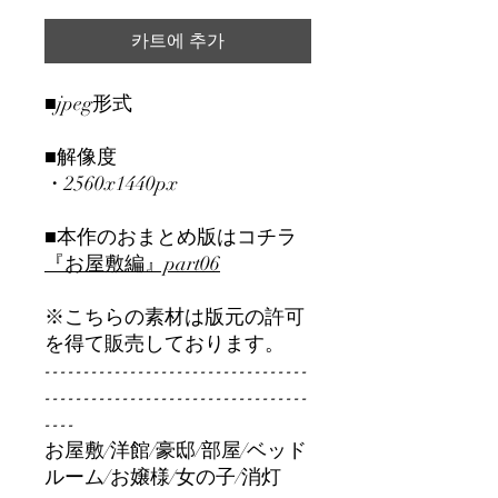
카트에 추가
■jpeg形式
■解像度
・2560x1440px
■本作のおまとめ版はコチラ
『お屋敷編』part06
※こちらの素材は版元の許可
を得て販売しております。
----------------------------------
----------------------------------
----
お屋敷/洋館/豪邸/部屋/ベッド
ルーム/お嬢様/女の子/消灯