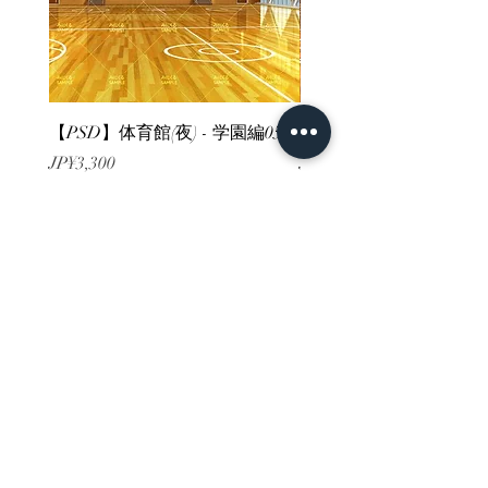
【PSD】体育館(夜) - 学園編05
【PSD】体育館(夕方) - 
가격
가격
JP¥3,300
JP¥3,300
부가세 포함:
부가세 포함:
ホーム
背景素材
販売サイト一覧
ご利用規約
お問い合わせ
プライバシーポリシー
特定商取引法に基づく表記
決済方法
-みにくる素材販売店-