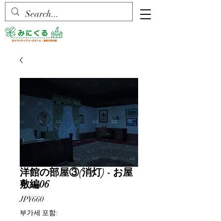
洋館の部屋③(消灯) - お屋
敷編06
가
JP¥660
격
부가세 포함: