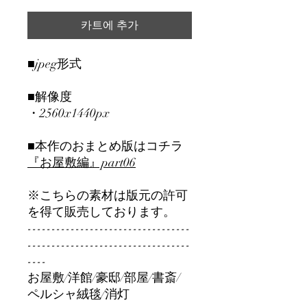
카트에 추가
■jpeg形式
■解像度
・2560x1440px
■本作のおまとめ版はコチラ
『お屋敷編』part06
※こちらの素材は版元の許可
を得て販売しております。
----------------------------------
----------------------------------
----
お屋敷/洋館/豪邸/部屋/書斎/
ペルシャ絨毯/消灯