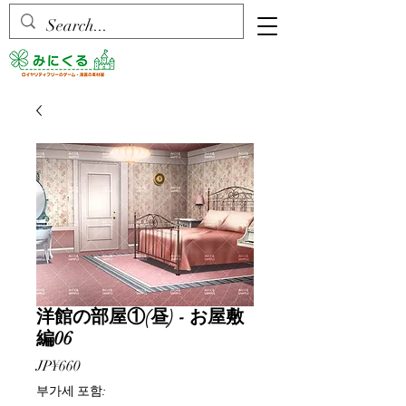
洋館の部屋①(昼) - お屋敷
編06
가
JP¥660
격
부가세 포함: