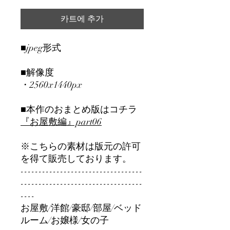
카트에 추가
■jpeg形式
■解像度
・2560x1440px
■本作のおまとめ版はコチラ
『お屋敷編』part06
※こちらの素材は版元の許可
を得て販売しております。
----------------------------------
----------------------------------
----
お屋敷/洋館/豪邸/部屋/ベッド
ルーム/お嬢様/女の子