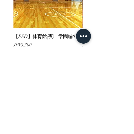
【PSD】体育館(夜) - 学園編05
【PSD】体育館(夕方) - 
가격
가격
JP¥3,300
JP¥3,300
부가세 포함:
부가세 포함:
ホーム
背景素材
販売サイト一覧
ご利用規約
お問い合わせ
プライバシーポリシー
特定商取引法に基づく表記
決済方法
-みにくる素材販売店-