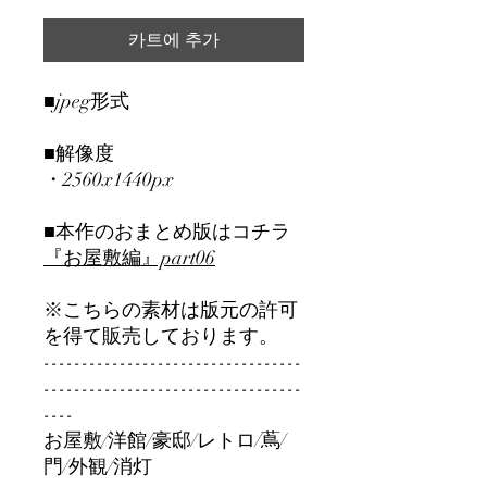
카트에 추가
■jpeg形式
■解像度
・2560x1440px
■本作のおまとめ版はコチラ
『お屋敷編』part06
※こちらの素材は版元の許可
を得て販売しております。
----------------------------------
----------------------------------
----
お屋敷/洋館/豪邸/レトロ/蔦/
門/外観/消灯