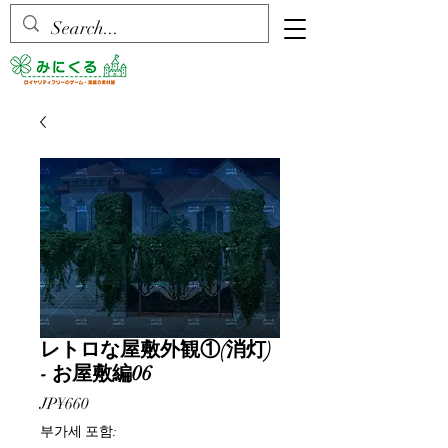
レトロな屋敷外観①(消灯)
- お屋敷編06
가
JP¥660
격
부가세 포함: