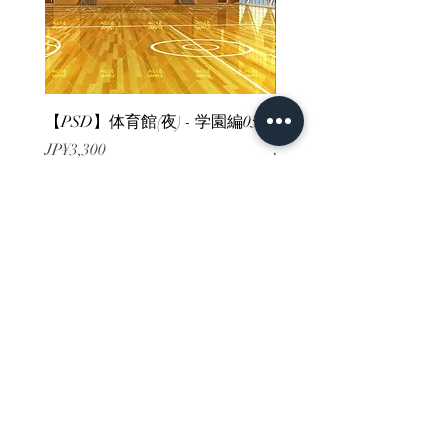
【PSD】体育館(夜) - 学園編05
【PSD】体育館(夕方) - 
가격
가격
JP¥3,300
JP¥3,300
부가세 포함:
부가세 포함:
ホーム
背景素材
販売サイト一覧
ご利用規約
お問い合わせ
プライバシーポリシー
特定商取引法に基づく表記
決済方法
-みにくる素材販売店-