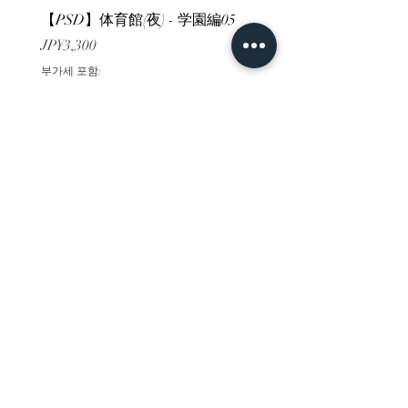
【PSD】体育館(夜) - 学園編05
【PSD】体育館(夕方) - 
가격
가격
JP¥3,300
JP¥3,300
부가세 포함:
부가세 포함:
ホーム
背景素材
販売サイト一覧
ご利用規約
お問い合わせ
プライバシーポリシー
特定商取引法に基づく表記
決済方法
-みにくる素材販売店-
DLsite
Booth
FANZA
Clipstudio
cuberush