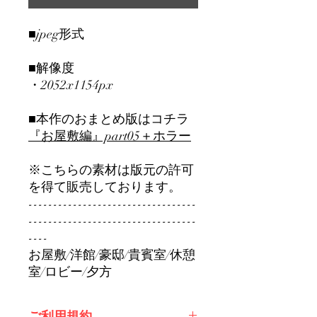
■jpeg形式
■解像度
・2052x1154px
■本作のおまとめ版はコチラ
『お屋敷編』part0
5＋ホラー
※こちらの素材は版元の許可
を得て販売しております。
----------------------------------
----------------------------------
----
お屋敷/洋館/豪邸/貴賓室/休憩
室/ロビー/夕方
ご利用規約