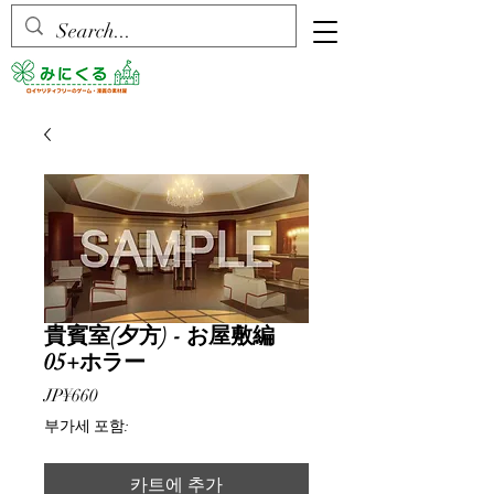
貴賓室(夕方) - お屋敷編
05+ホラー
가
JP¥660
격
부가세 포함:
카트에 추가