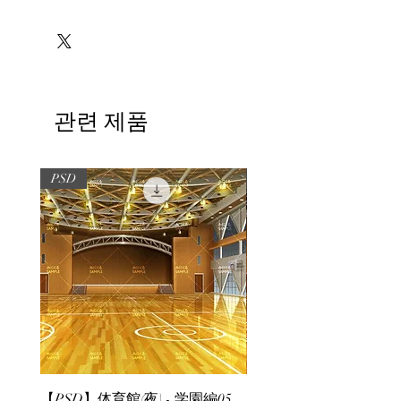
※必ずお読みください
관련 제품
PSD
PSD
【PSD】体育館(夜) - 学園編05
【PSD】体育館(夕方) - 