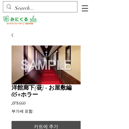
洋館廊下(昼) - お屋敷編
05+ホラー
가
JP¥660
격
부가세 포함:
카트에 추가