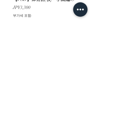
가격
가격
JP¥3,300
JP¥3,300
부가세 포함:
부가세 포함:
ホーム
背景素材
販売サイト一覧
ご利用規約
お問い合わせ
プライバシーポリシー
特定商取引法に基づく表記
決済方法
-みにくる素材販売店-
DLsite
Booth
FANZA
Clipstudio
cuberush
STEAM