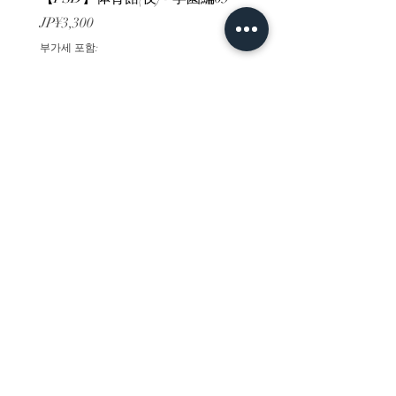
가격
가격
JP¥3,300
JP¥3,300
부가세 포함:
부가세 포함:
ホーム
背景素材
販売サイト一覧
ご利用規約
お問い合わせ
プライバシーポリシー
特定商取引法に基づく表記
決済方法
-みにくる素材販売店-
DLsite
Booth
FANZA
Clipstudio
cuberush
STEAM