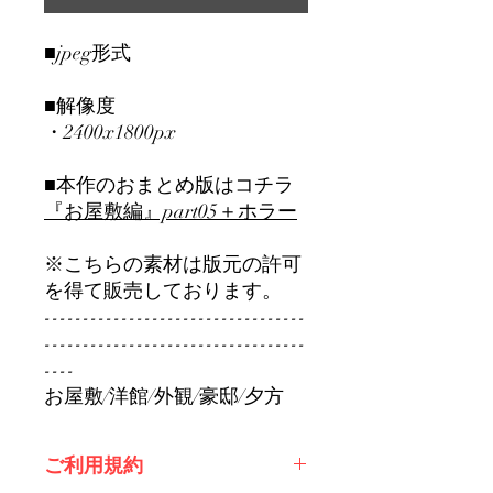
■jpeg形式
■解像度
・2400x1800px
■本作のおまとめ版はコチラ
『お屋敷編』part0
5＋ホラー
※こちらの素材は版元の許可
を得て販売しております。
----------------------------------
----------------------------------
----
お屋敷/洋館/外観/豪邸/夕方
ご利用規約