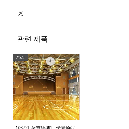
※必ずお読みください
관련 제품
PSD
PSD
【PSD】体育館(夜) - 学園編05
【PSD】体育館(夕方) - 