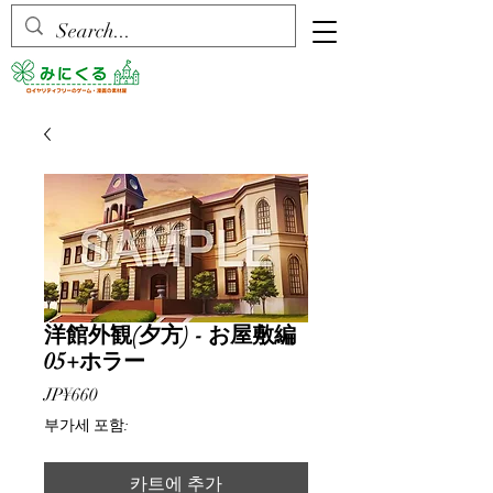
洋館外観(夕方) - お屋敷編
05+ホラー
가
JP¥660
격
부가세 포함:
카트에 추가