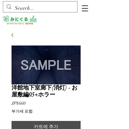
洋館地下室廊下(消灯) - お
屋敷編05+ホラー
가
JP¥660
격
부가세 포함:
카트에 추가