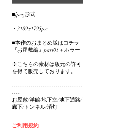
■jpeg形式
・3189x1795px
■本作のおまとめ版はコチラ
『お屋敷編』part0
5＋ホラー
※こちらの素材は版元の許可
を得て販売しております。
----------------------------------
----------------------------------
----
お屋敷/洋館/地下室/地下通路/
廊下/トンネル/消灯
ご利用規約