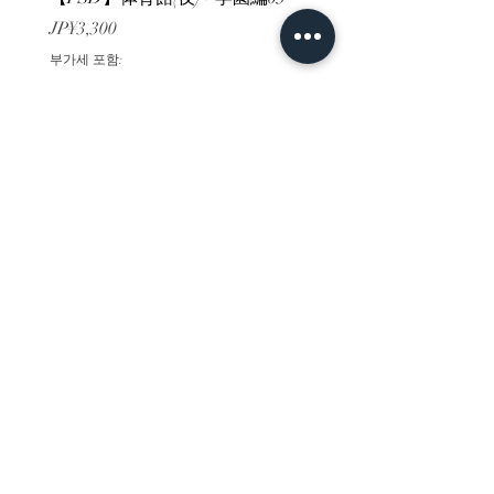
가격
가격
JP¥3,300
JP¥3,300
부가세 포함:
부가세 포함:
ホーム
背景素材
販売サイト一覧
ご利用規約
お問い合わせ
プライバシーポリシー
特定商取引法に基づく表記
決済方法
-みにくる素材販売店-
DLsite
Booth
FANZA
Clipstudio
cuberush
STEAM