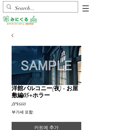
洋館バルコニー(夜) - お屋
敷編05+ホラー
가
JP¥660
격
부가세 포함:
카트에 추가