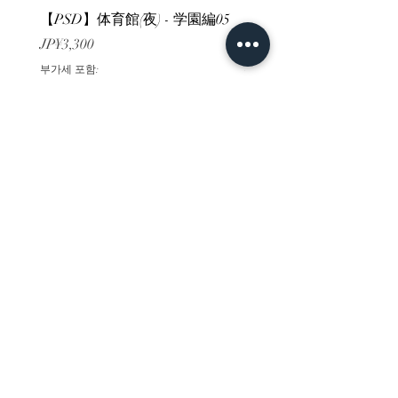
【PSD】体育館(夜) - 学園編05
【PSD】体育館(夕方) - 
가격
가격
JP¥3,300
JP¥3,300
부가세 포함:
부가세 포함:
ホーム
背景素材
販売サイト一覧
ご利用規約
お問い合わせ
プライバシーポリシー
特定商取引法に基づく表記
決済方法
-みにくる素材販売店-
DLsite
Booth
FANZA
Clipstudio
cuberush